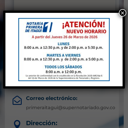
×
Notaría Primera de
Itaguí
Antioquia
Líneas de atención:

(604) 3224263
Correo electrónico:

primeraitagui@supernotariado.gov.co
Dirección:
