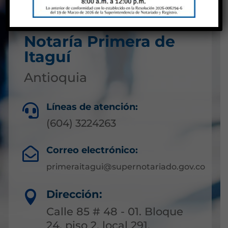
Notaría Primera de
Itaguí
Antioquia
Líneas de atención:

(604) 3224263
Correo electrónico:

primeraitagui@supernotariado.gov.co
Dirección:

Calle 85 # 48 - 01. Bloque
24. piso 2. local 291.