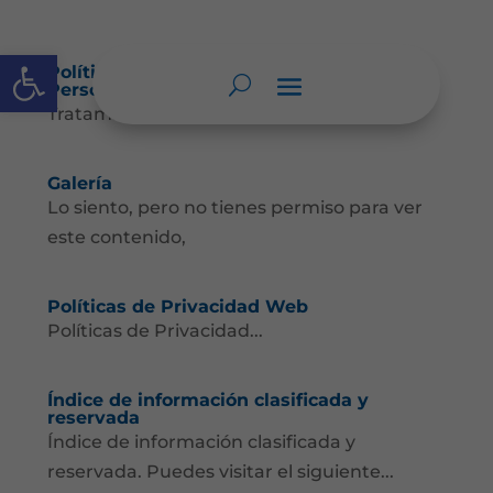
Abrir barra de herramientas
Política de Tratamiento de Datos
Personales.
Tratamiento de Datos...
Galería
Lo siento, pero no tienes permiso para ver
este contenido,
Políticas de Privacidad Web
Políticas de Privacidad...
Índice de información clasificada y
reservada
Índice de información clasificada y
reservada. Puedes visitar el siguiente...