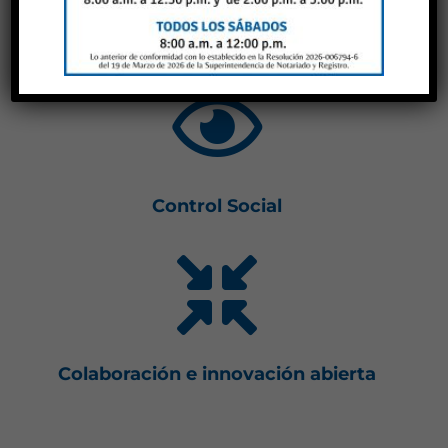
Rendición de Cuentas

Control Social

Colaboración e innovación abierta