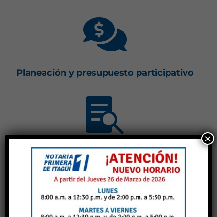

Planeación y presupuesto participativo

×
Consulta ciudadana
