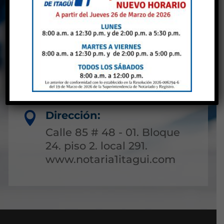
Antioquia
Líneas de atención:

(604) 3224263
Correo electrónico:

primeraitagui@supernotariado.gov.co
Dirección:

Calle 85 # 48 - 01. Bloque
24. piso 2. local 291.
www.notaria1itagui.com