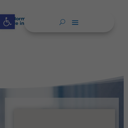
Abrir barra de herramientas
Normatividad especial que les aplique
de interés.