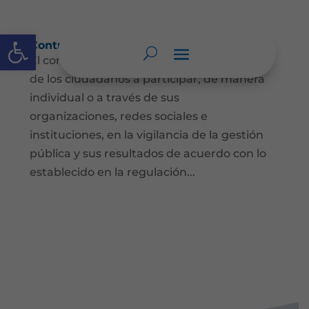
Abrir barra de herramientas
Control social
El control social es el derecho y el deber
de los ciudadanos a participar, de manera
individual o a través de sus
organizaciones, redes sociales e
instituciones, en la vigilancia de la gestión
pública y sus resultados de acuerdo con lo
establecido en la regulación...