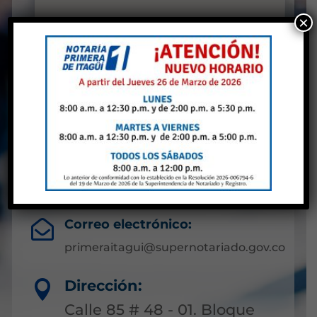
×
Notaría Primera de
Itaguí
Antioquia
Líneas de atención:

(604) 3224263
Correo electrónico:

primeraitagui@supernotariado.gov.co
Dirección:

Calle 85 # 48 - 01. Bloque