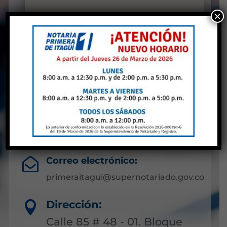
×
Notaría Primera de
Itaguí
Antioquia
Líneas de atención:

(604) 3224263
Correo electrónico:

primeraitagui@supernotariado.gov.co
Dirección:

Calle 85 # 48 - 01. Bloque