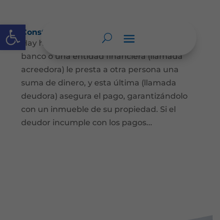
Abrir barra de herramientas
Constitución de hipoteca
Hay hipoteca cuando una persona, o un
banco o una entidad financiera (llamada
acreedora) le presta a otra persona una
suma de dinero, y esta última (llamada
deudora) asegura el pago, garantizándolo
con un inmueble de su propiedad. Si el
deudor incumple con los pagos...