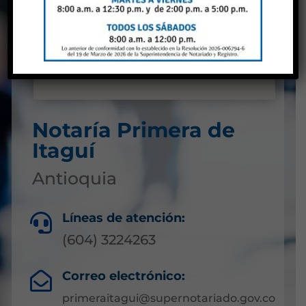
Notaría Primera de
Itaguí
Antioquia
Líneas de atención:

(604) 3224263
Correo electrónico:

primeraitagui@supernotariado.gov.co