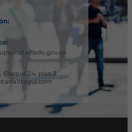
ón:
co:
upernotariado.gov.co
. Bloque 24. piso 2.
otaria1itagui.com