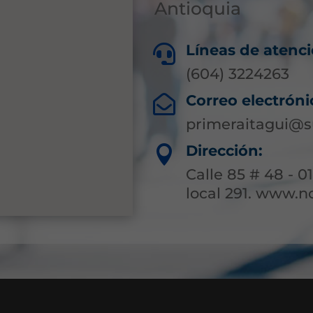
Antioquia
Líneas de atenci

(604) 3224263
Correo electróni

primeraitagui@s
Dirección:

Calle 85 # 48 - 01
local 291. www.n