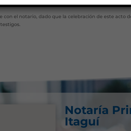
otario para ampliar esta información y evitar que el te
te con el notario, dado que la celebración de este acto 
testigos.
Notaría Pr
Itaguí