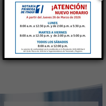
certificado de la religión reconocida por el
Estado, para que se haga el Registro Civil
en notaría o en la Registraduría.
Tiempo estimado de entrega
:
Consulte
con el notario, dado que la celebración del
matrimonio depende del cumplimiento
de los requisitos legales.
Costo:
SÍ
. Según tarifa notarial.