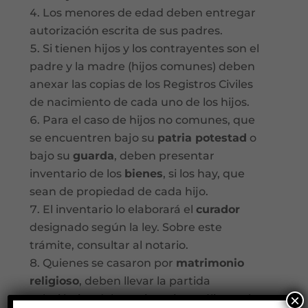
Los menores de edad deben entregar
autorización escrita de sus padres.
Si tienen hijos y los contrayentes son el
padre y la madre (hijos comunes) deben
anexar las copias de los Registros Civiles
de nacimiento de cada uno de los hijos.
Para el caso de hijos no comunes, que
se encuentren bajo su
patria potestad
o
bajo su
guarda
, deben presentar
inventario de los
bienes
, si los hay, que
sean de propiedad de cada hijo.
El inventario lo elaborará el
curador
designado según la ley. Sobre este
trámite, consultar al notario.
Quienes se casaron por
matrimonio
religioso
, deben llevar la partida
×
eclesiástica del matrimonio católico o el